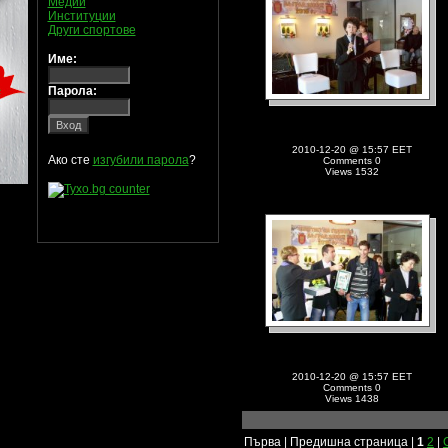
Медии
Институции
Други спортове
Име:
Парола:
2010-12-20 @ 15:57 EET
Ако сте
изгубили парола
?
Comments 0
Views 1532
2010-12-20 @ 15:57 EET
Comments 0
Views 1438
Първа | Предишна страница |
1
2
|