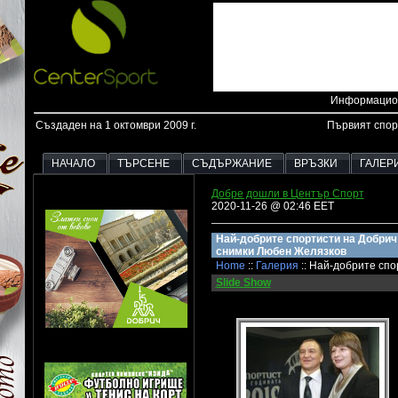
Информацион
Създаден на 1 октомври 2009 г.
Първият спор
НАЧАЛО
ТЪРСЕНЕ
СЪДЪРЖАНИЕ
ВРЪЗКИ
ГАЛЕР
Добре дошли в Център Спорт
2020-11-26 @ 02:46 EET
Най-добрите спортисти на Добрич з
снимки Любен Желязков
Home
::
Галерия
:: Най-добрите спо
Slide Show