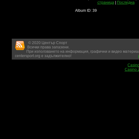
страница
|
Последна
Album ID: 39
© 2020 Център Спорт
Всички права запазени.
При използването на информация, графични и видео материал
centersport.org е задължително!
Casin
Casino 