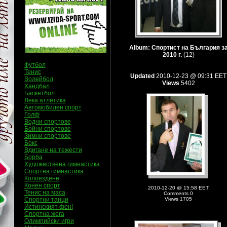
Album: Спортист на България з
2010 г.
(12)
Футбол
Тенис
Updated
2010-12-23 @ 09:31 EET
Волейбол
Views
5402
Хандбал
Баскетбол
Лека атлетика
Автомобилен спорт
Голф
Водни спортове
Бойни спортове
Зимни спортове
Бокс
Вдигане на тежести
Борба
Художествена гимнастика
Спортна гимнастика
Колоездене
Конен спорт
2010-12-20 @ 15:58 EET
Тенис на маса
Comments 0
Спортни танци
Views 1705
Истинският фен!
Спортна жега
Олимпийски игри