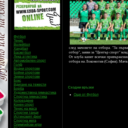
Футбол
Тенис
Волейбол
след мачовете на отбора. "За пър
Хандбал
отбор", заяви за "Център спорт" мла
Баскетбол
Лека атлетика
От клуба канят всички привържени
Автомобилен спорт
отбора на Локомотив (София). Мачът 
Голф
Водни спортове
Бойни спортове
Зимни спортове
Бокс
Вдигане на тежести
Сходни връзки
Борба
Художествена гимнастика
Още от Футбол
Спортна гимнастика
Колоездене
Конен спорт
Тенис на маса
Спортни танци
Истинският фен!
Спортна жега
Олимпийски игри