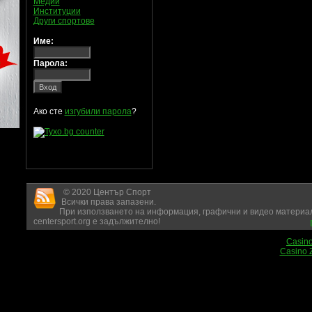
Медии
Институции
Други спортове
Име:
Парола:
Ако сте
изгубили парола
?
© 2020 Център Спорт
Всички права запазени.
При използването на информация, графични и видео материал
centersport.org е задължително!
Casin
Casino 