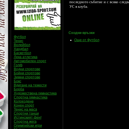
последното събитие и с всяко следв
УС в клуба.
Сходни връзки
Футбол
Още от Футбол
Тенис
Волейбол
Хандбал
Баскетбол
Лека атлетика
Автомобилен спорт
Голф
Водни спортове
Бойни спортове
Зимни спортове
Бокс
Вдигане на тежести
Борба
Художествена гимнастика
Спортна гимнастика
Колоездене
Конен спорт
Тенис на маса
Спортни танци
Истинският фен!
Спортна жега
Олимпийски игри