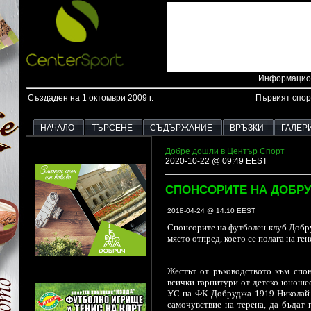
Информацион
Създаден на 1 октомври 2009 г.
Първият спор
НАЧАЛО
ТЪРСЕНЕ
СЪДЪРЖАНИЕ
ВРЪЗКИ
ГАЛЕР
Добре дошли в Център Спорт
2020-10-22 @ 09:49 EEST
СПОНСОРИТЕ НА ДОБРУ
2018-04-24 @ 14:10 EEST
Спонсорите на футболен клуб Добру
място отпред, което се полага на ге
Жестът от ръководството към спон
всички гарнитури от детско-юношес
УС на ФК Добруджа 1919 Николай Ми
самочувствие на терена, да бъдат 