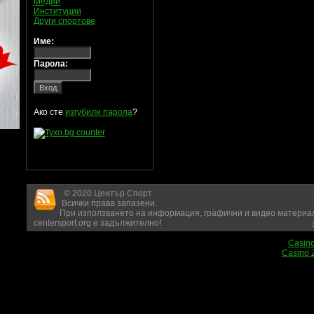
Медии
Институции
Други спортове
Име:
Парола:
Ако сте
изгубили парола
?
© 2020 Център Спорт
Всички права запазени.
При използването на информация, графични и видео материал
centersport.org е задължително!
Casin
Casino 