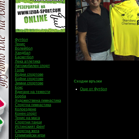
Футбол
Тенис
Волейбол
Хандбал
Баскетбол
Лека атлетика
Автомобилен спорт
Голф
Водни спортове
Бойни спортове
Сходни връзки
Зимни спортове
Бокс
Още от Футбол
Вдигане на тежести
Борба
Художествена гимнастика
Спортна гимнастика
Колоездене
Конен спорт
Тенис на маса
Спортни танци
Истинският фен!
Спортна жега
Олимпийски игри