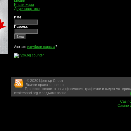
Медии
Институции
Други спортове
Име:
Парола:
Ако сте
изгубили парола
?
© 2020 Център Спорт
Всички права запазени.
При използването на информация, графични и видео материал
centersport.org е задължително!
Casin
Casino 