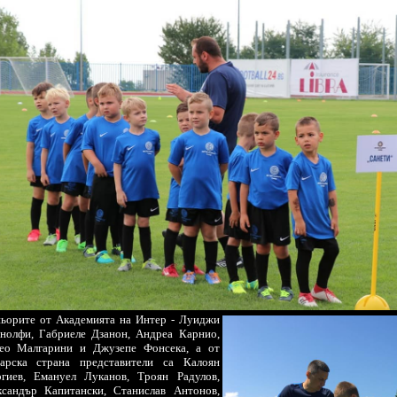
ньорите от Академията на Интер - Луиджи
нолфи, Габриеле Дзанон, Андреа Карнио,
ео Малгарини и Джузепе Фонсека, а от
гарска страна представители са Калоян
ргиев, Емануел Луканов, Троян Радулов,
ксандър Капитански, Станислав Антонов,