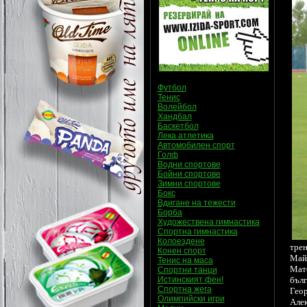
Футбол
Тенис
Волейбол
Хандбал
Баскетбол
Лека атлетика
Автомобилен спорт
Голф
Водни спортове
Бойни спортове
Зимни спортове
Бокс
Вдигане на тежести
Борба
Художествена гимнастика
Спортна гимнастика
Колоездене
тре
Конен спорт
Май
Тенис на маса
Мат
Спортни танци
Истинският фен!
бъл
Спортна жега
Гео
Олимпийски игри
Але