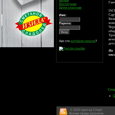
Медии
Ганч
Институции
Други спортове
IAC
Сдр
Име:
Бяла
ново
Парола:
Чер
общ
Тре
вече
Ако сте
изгубили парола
?
детс
На 
отл
Сход
О
© 2020 Център Спорт
Всички права запазени.