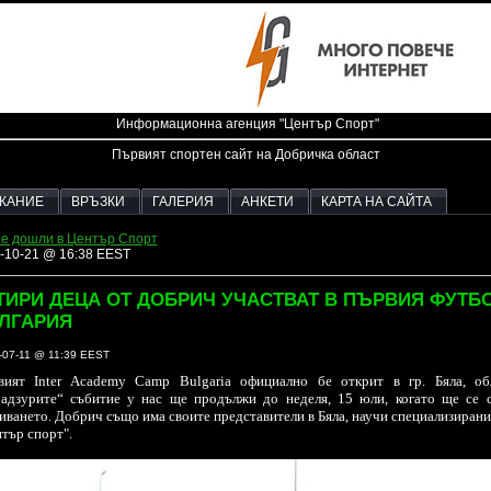
Информационна агенция "Център Спорт"
Първият спортен сайт на Добричка област
ЖАНИЕ
ВРЪЗКИ
ГАЛЕРИЯ
АНКЕТИ
КАРТА НА САЙТА
е дошли в Център Спорт
-10-21 @ 16:38 EEST
ТИРИ ДЕЦА ОТ ДОБРИЧ УЧАСТВАТ В ПЪРВИЯ ФУТБО
ЛГАРИЯ
-07-11 @ 11:39 EEST
вият Inter Academy Camp Bulgaria официално бе открит в гр. Бяла, об
радзурите“ събитие у нас ще продължи до неделя, 15 юли, когато ще се 
иването.
Добрич също има своите представители в Бяла, научи специализирани
тър спорт".