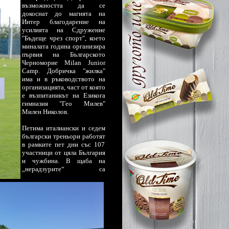
възможността да се
докоснат до магията на
Интер благодарение на
усилията на Сдружение
"Бъдеще чрез спорт", което
миналата година организира
първия на Българското
Черноморие Milan Junior
Camp. Добричка "жилка"
има и в ръководството на
организацията, част от която
е възпитаникът на Езикога
гимназия "Гео Милев"
Милен Николов.
Петима италиански и седем
български треньори работят
в рамките пет дни със 107
участници от цяла България
и чужбина. В щаба на
„нерадзурите“ са