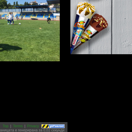
Top
|
Terms
|
Privacy
аницата е генерирана за 0,02 секунди