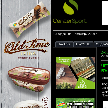
Създаден на 1 октомври 2009 г.
НАЧАЛО
ТЪРСЕНЕ
СЪДЪР
Добр
2020
ЧЕ
БЪ
2018
Пър
„не
закр
"Цен