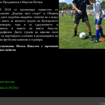
о Продаванов и Мартин Петков.
B 2018 се организира съвместно от
ужение „Бъдеще чрез спорт“ и Община
, като подобно мащабно събитие не е нещо
 както за китното градче на Българското
номорие, така и за сдружението и
ината, в лицето на кмета Анастас
ндафилов. Двете страни на няколко пъти
 си партнираха успешно в реализацията на
ки футболни кампове и турнири.
снимката Милен Николов е третият
яво надясно
ни връзки
ще от Футбол
Стр