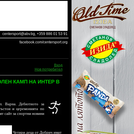
centersport@abv.bg
, +359 886 01 53 91
facebook.com/centersport.org
Вход
Нов потребител
ЛЕН КАМП НА ИНТЕР В
л. Варна. Дебютното за
състои и церемонията по
ят сайт за спортни новини
Четири деца от Добрич имат