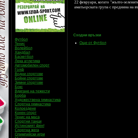
22 февруари, когато "жълто-зеленит
аматьорската група с преднина на в
Сходни връзки
Футбол
Още от Футбол
Тенис
Волейбол
Хандбал
Баскетбол
Лека атлетика
Автомобилен спорт
Голф
Водни спортове
Бойни спортове
Зимни спортове
Бокс
Вдигане на тежести
Борба
Художествена гимнастика
Спортна гимнастика
Колоездене
Конен спорт
Тенис на маса
Спортни танци
Истинският фен!
Спортна жега
Олимпийски игри