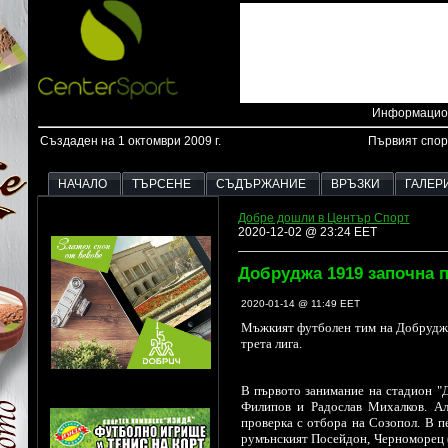
Информацион
Създаден на 1 октомври 2009 г.
Първият спор
НАЧАЛО
ТЪРСЕНЕ
СЪДЪРЖАНИЕ
ВРЪЗКИ
ГАЛЕР
Добре дошли в Център Спорт
2020-12-02 @ 23:24 EET
Добруджа 1919 започна 
2020-01-14 @ 11:49 EET
Мъжкият футболен тим на Добруджа 
трета лига.
В първото занимание на стадион "
Филипов и Радослав Михалков. Ал
проверка с отбора на Созопол. В 
румънският Посейдон, Черноморец (