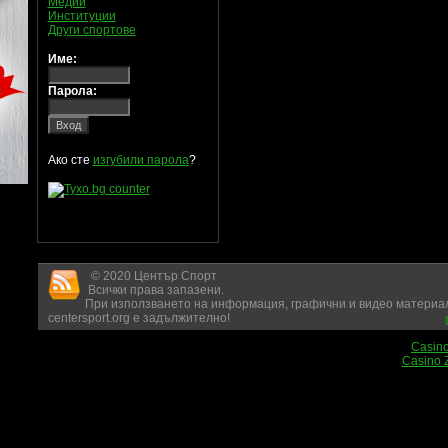
Медии
Институции
Други спортове
Име:
Парола:
Ако сте
изгубили парола
?
© 2020 Център Спорт
Всички права запазени.
При използването на информация, графични и видео материал
centersport.org е задължително!
Casin
Casino 