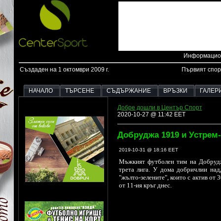
Информацион
Създаден на 1 октомври 2009 г.
Първият спор
НАЧАЛО
ТЪРСЕНЕ
СЪДЪРЖАНИЕ
ВРЪЗКИ
ГАЛЕР
Добре дошли в Център Спорт
2020-10-27 @ 11:42 EET
Добруджа 1919 и Устрем-
2019-10-31 @ 18:16 EET
Мъжкият футболен тим на Добрудж
трета лига. У дома добричлии надд
"жълто-зелените", които с актив от 
от 11-ия кръг днес.