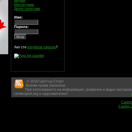
Медии
Институции
Други спортове
Име:
Парола:
Ако сте
изгубили парола
?
© 2020 Център Спорт
Всички права запазени.
При използването на информация, графични и видео материал
centersport.org е задължително!
Casin
Casino 