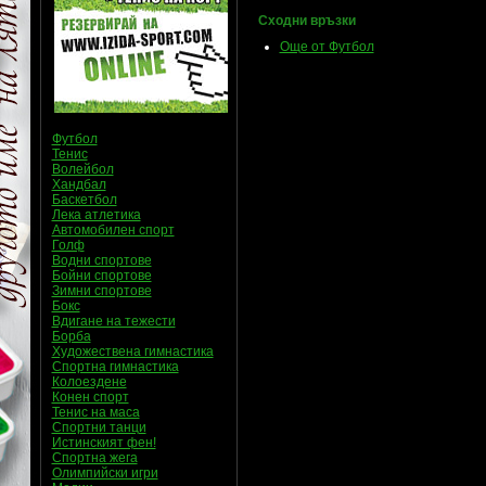
Сходни връзки
Още от Футбол
Футбол
Тенис
Волейбол
Хандбал
Баскетбол
Лека атлетика
Автомобилен спорт
Голф
Водни спортове
Бойни спортове
Зимни спортове
Бокс
Вдигане на тежести
Борба
Художествена гимнастика
Спортна гимнастика
Колоездене
Конен спорт
Тенис на маса
Спортни танци
Истинският фен!
Спортна жега
Олимпийски игри