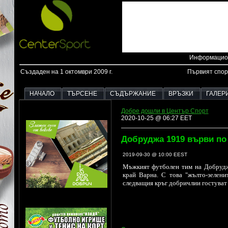
Информацион
Създаден на 1 октомври 2009 г.
Първият спор
НАЧАЛО
ТЪРСЕНЕ
СЪДЪРЖАНИЕ
ВРЪЗКИ
ГАЛЕР
Добре дошли в Център Спорт
2020-10-25 @ 06:27 EET
Добруджа 1919 върви по 
2019-09-30 @ 10:00 EEST
Мъжкият футболен тим на Добруджа
край Варна. С това "жълто-зелени
следващия кръг добричлии гостуват