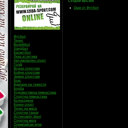
Сходни връзки
Още от Футбол
Футбол
Тенис
Волейбол
Хандбал
Баскетбол
Лека атлетика
Автомобилен спорт
Голф
Водни спортове
Бойни спортове
Зимни спортове
Бокс
Вдигане на тежести
Борба
Художествена гимнастика
Спортна гимнастика
Колоездене
Конен спорт
Тенис на маса
Спортни танци
Истинският фен!
Спортна жега
Олимпийски игри