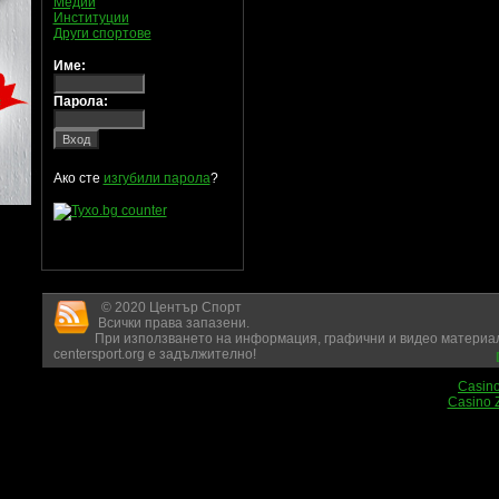
Медии
Институции
Други спортове
Име:
Парола:
Ако сте
изгубили парола
?
© 2020 Център Спорт
Всички права запазени.
При използването на информация, графични и видео материал
centersport.org е задължително!
Casin
Casino 