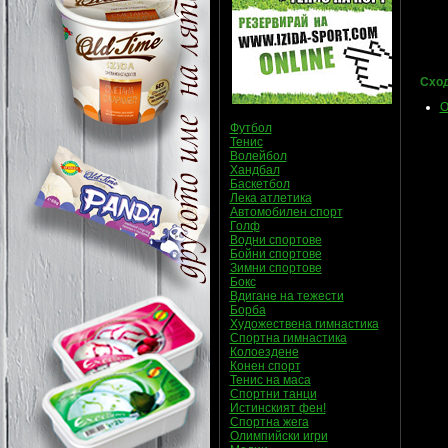
Сход
О
Футбол
Тенис
Волейбол
Хандбал
Баскетбол
Лека атлетика
Автомобилен спорт
Голф
Водни спортове
Бойни спортове
Зимни спортове
Бокс
Вдигане на тежести
Борба
Художествена гимнастика
Спортна гимнастика
Колоездене
Конен спорт
Тенис на маса
Спортни танци
Истинският фен!
Спортна жега
Олимпийски игри