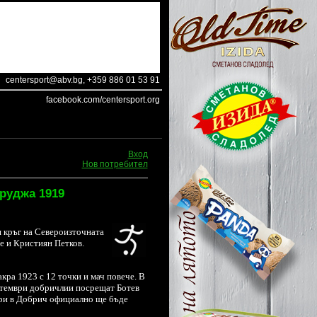
centersport@abv.bg
, +359 886 01 53 91
facebook.com/centersport.org
Вход
Нов потребител
бруджа 1919
 кръг на Североизточната
бе и Кристиян Петков.
кра 1923 с 12 точки и мач повече. В
птември добричлии посрещат Ботев
мври в Добрич официално ще бъде