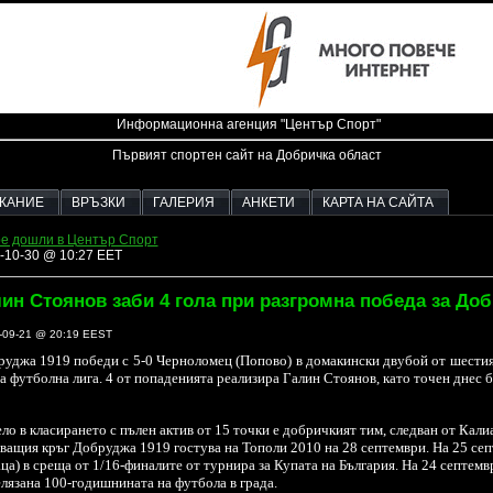
Информационна агенция "Център Спорт"
Първият спортен сайт на Добричка област
ЖАНИЕ
ВРЪЗКИ
ГАЛЕРИЯ
АНКЕТИ
КАРТА НА САЙТА
е дошли в Център Спорт
-10-30 @ 10:27 EET
ин Стоянов заби 4 гола при разгромна победа за До
-09-21 @ 20:19 EEST
уджа 1919 победи с 5-0 Черноломец (Попово) в домакински двубой от шестия
а футболна лига. 4 от попаденията реализира Галин Стоянов, като точен днес 
ло в класирането с пълен актив от 15 точки е добричкият тим, следван от Калиа
ващия кръг Добруджа 1919 гостува на Тополи 2010 на 28 септември. На 25 се
ца) в среща от 1/16-финалите от турнира за Купата на България. На 24 септе
лязана 100-годишнината на футбола в града.