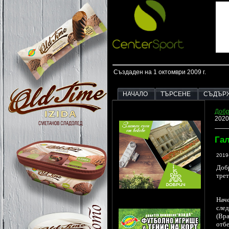
Създаден на 1 октомври 2009 г.
НАЧАЛО
ТЪРСЕНЕ
СЪДЪР
Добр
2020
Гал
2019
Добр
трет
Наче
след
(Вра
отбе