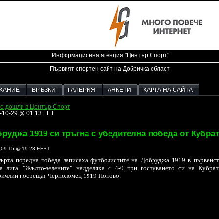
Информационна агенция "Център Спорт"
Първият спортен сайт на Добричка област
ЖАНИЕ
ВРЪЗКИ
ГАЛЕРИЯ
АНКЕТИ
КАРТА НА САЙТА
е дошли в Център Спорт
-10-29 @ 01:13 EET
руджа 1919 си тръгна с убедителна победа от Кубрат
-09-15 @ 19:28 EEST
върта поредна победа записаха футболистите на Добруджа 1919 в първенст
та лига. "Жълто-зелените" надделяха с 4-0 при гостуването си на Кубра
ричлии посрещат Черноломец 1919 Попово.