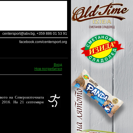
centersport@abv.bg
, +359 886 01 53 91
facebook.com/centersport.org
Вход
Нов потребител
вото на Североизточната
т 2016. На 21 септември