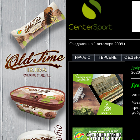
Създаден на 1 октомври 2009 г.
НАЧАЛО
ТЪРСЕНЕ
СЪДЪР
Добр
2020
Доб
2019
Чет
тре
доб