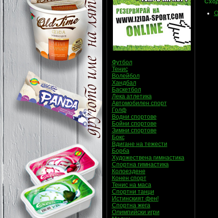
Сход
О
Футбол
Тенис
Волейбол
Хандбал
Баскетбол
Лека атлетика
Автомобилен спорт
Голф
Водни спортове
Бойни спортове
Зимни спортове
Бокс
Вдигане на тежести
Борба
Художествена гимнастика
Спортна гимнастика
Колоездене
Конен спорт
Тенис на маса
Спортни танци
Истинският фен!
Спортна жега
Олимпийски игри