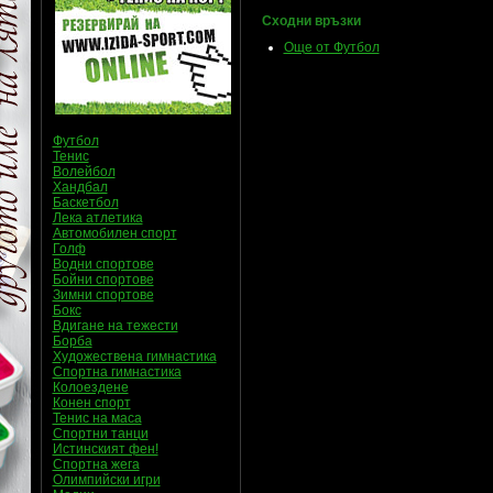
Сходни връзки
Още от Футбол
Футбол
Тенис
Волейбол
Хандбал
Баскетбол
Лека атлетика
Автомобилен спорт
Голф
Водни спортове
Бойни спортове
Зимни спортове
Бокс
Вдигане на тежести
Борба
Художествена гимнастика
Спортна гимнастика
Колоездене
Конен спорт
Тенис на маса
Спортни танци
Истинският фен!
Спортна жега
Олимпийски игри