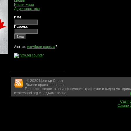
Медии
Институции
Други спортове
Име:
Парола:
Ако сте
изгубили парола
?
© 2020 Център Спорт
Всички права запазени.
При използването на информация, графични и видео материал
centersport.org е задължително!
Casin
Casino 