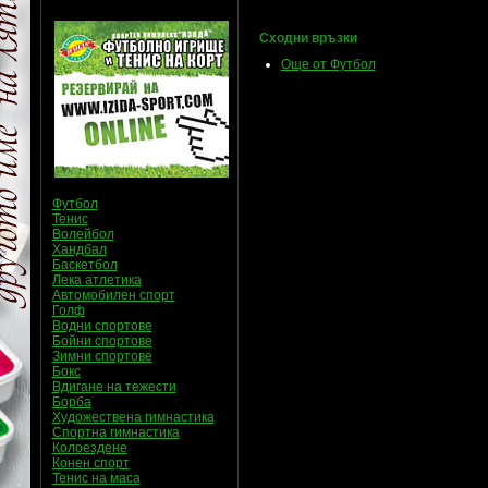
Сходни връзки
Още от Футбол
Футбол
Тенис
Волейбол
Хандбал
Баскетбол
Лека атлетика
Автомобилен спорт
Голф
Водни спортове
Бойни спортове
Зимни спортове
Бокс
Вдигане на тежести
Борба
Художествена гимнастика
Спортна гимнастика
Колоездене
Конен спорт
Тенис на маса