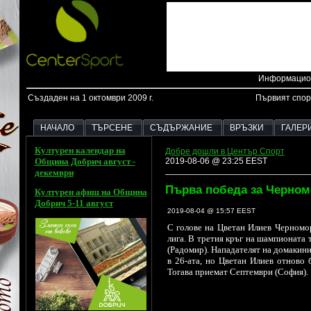
Информацион
Създаден на 1 октомври 2009 г.
Първият спор
НАЧАЛО
ТЪРСЕНЕ
СЪДЪРЖАНИЕ
ВРЪЗКИ
ГАЛЕР
Културен календар на
Добре дошли в Център Спорт
Община Добрич
август -
2019-08-06 @ 23:25 EEST
декември
Първа победа за Черном
Културен афиш на Община
Добрич 5-11 август
2019-08-04 @ 15:57 EEST
С голове на Цветан Илиев Черномор
лига. В третия кръг на шампионата 
(Радомир). Нападателят на домакини
в 26-ата, но Цветан Илиев отново 
Тогава приемат Септември (София).