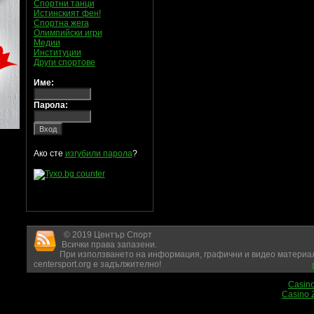
Спортни танци
Истинският фен!
Спортна жега
Олимпийски игри
Медии
Институции
Други спортове
Име:
Парола:
Ако сте
изгубили парола
?
© 2019 Център Спорт
Всички права запазени.
При използването на информация, графични и видео материал
centersport.org е задължително!
Casin
Casino 