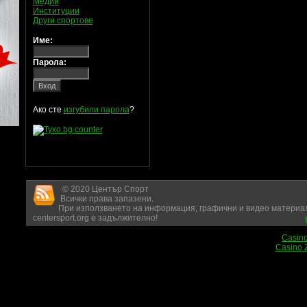
Медии
Институции
Други спортове
Име:
Парола:
Ако сте
изгубили парола
?
© 2020 Център Спорт
Всички права запазени.
При използването на информация, графични и видео материал
centersport.org е задължително!
Casin
Casino 