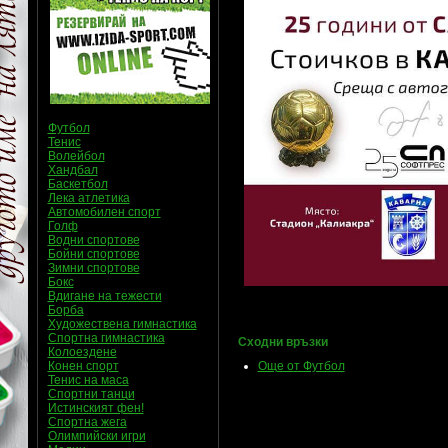
Футбол
Тенис
Волейбол
Хандбал
Баскетбол
Лека атлетика
Автомобилен спорт
Голф
Водни спортове
Бойни спортове
Зимни спортове
Бокс
Вдигане на тежести
Борба
Художествена гимнастика
Спортна гимнастика
Сходни връзки
Колоездене
Конен спорт
Още от Футбол
Тенис на маса
Спортни танци
Истинският фен!
Спортна жега
Олимпийски игри