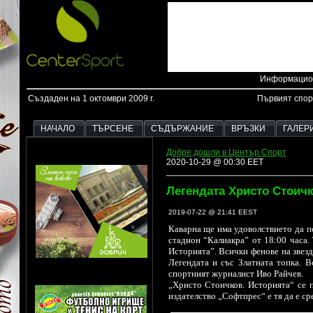
Информацион
Създаден на 1 октомври 2009 г.
Първият спор
НАЧАЛО
ТЪРСЕНЕ
СЪДЪРЖАНИЕ
ВРЪЗКИ
ГАЛЕР
Добре дошли в Център Спорт
2020-10-29 @ 00:30 EET
Легендата Христо Стоичк
2019-07-22 @ 21:41 EEST
Каварна ще има удоволствието да п
стадион “Калиакра” от 18:00 часа.
Историята”. Всички фенове на звезд
Легендата и със Златната топка. 
спортният журналист Иво Райчев.
„Христо Стоичков. Историята“ се п
издателство „Софтпрес“ е тя да е ср