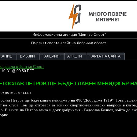
Информационна агенция "Център Спорт"
Първият спортен сайт на Добричка област
ЖАНИЕ
ВРЪЗКИ
ГАЛЕРИЯ
АНКЕТИ
КАРТА НА САЙТА
е дошли в Център Спорт
-10-31 @ 00:50 EET
ЕТОСЛАВ ПЕТРОВ ЩЕ БЪДЕ ГЛАВЕН МЕНИДЖЪР НА
-06-05 @ 20:07 EEST
ослав Петров ще бъде главен мениджър на ФК "Добруджа 1919". Това решени
т на клуба. Той ще отговаря за всички спортно-технически въпроси в клуба
р. В екипа на Петров влиза и друг добричлия - Радослав Боянов, който до с
орие.