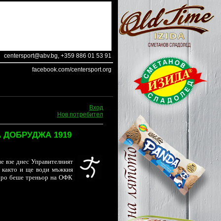
centersport@abv.bg
, +359 886 01 53 91
facebook.com/centersport.org
Вход
Нов потребител
 ДОБРУДЖА 1919
е взе днес Управителният
, както и ще води мъжкия
коро беше треньор на ОФК