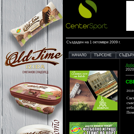
Създаден на 1 октомври 2009 г.
НАЧАЛО
ТЪРСЕНЕ
СЪДЪР
Добр
2020
СВ
2019
Свет
съве
отбо
Пом