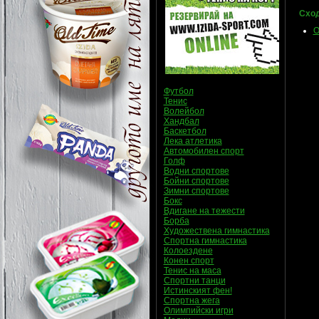
Сход
О
Футбол
Тенис
Волейбол
Хандбал
Баскетбол
Лека атлетика
Автомобилен спорт
Голф
Водни спортове
Бойни спортове
Зимни спортове
Бокс
Вдигане на тежести
Борба
Художествена гимнастика
Спортна гимнастика
Колоездене
Конен спорт
Тенис на маса
Спортни танци
Истинският фен!
Спортна жега
Олимпийски игри