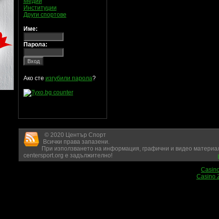
Медии
Институции
Други спортове
Име:
Парола:
Ако сте
изгубили парола
?
© 2020 Център Спорт
Всички права запазени.
При използването на информация, графични и видео материал
centersport.org е задължително!
Casin
Casino 