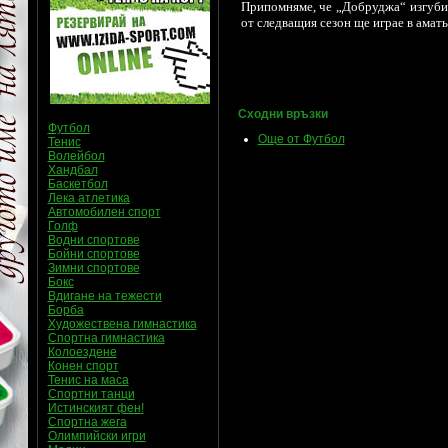
Припомняме, че „Добруджа“ изгуби 
от следващия сезон ще играе в амат
Сходни връзки
Футбол
Още от Футбол
Тенис
Волейбол
Хандбал
Баскетбол
Лека атлетика
Автомобилен спорт
Голф
Водни спортове
Бойни спортове
Зимни спортове
Бокс
Вдигане на тежести
Борба
Художествена гимнастика
Спортна гимнастика
Колоездене
Конен спорт
Тенис на маса
Спортни танци
Истинският фен!
Спортна жега
Олимпийски игри