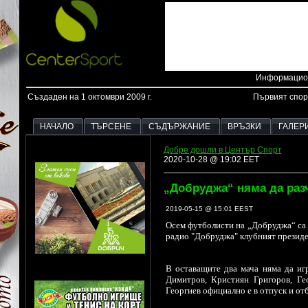
Информацион
Създаден на 1 октомври 2009 г.
Първият спор
НАЧАЛО
ТЪРСЕНЕ
СЪДЪРЖАНИЕ
ВРЪЗКИ
ГАЛЕР
Добре дошли в Център Спорт
2020-10-28 @ 19:02 EET
„Добруджа“ няма да разч
2019-05-15 @ 15:01 EEST
Осем футболисти на „Добруджа“ са и
радио "Добруджа" клубният президе
В оставащите два мача няма да иг
Димитров, Кристиян Григоров, Ге
Георгиев официално е в отпуск и от