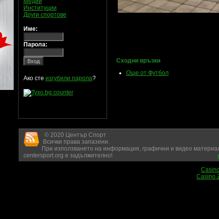
Медии
Институции
Други спортове
Име:
Парола:
Сходни връзки
Още от Футбол
Ако сте
изгубили парола
?
© 2020 Център Спорт
Всички права запазени.
При използването на информация, графични и видео материал
centersport.org е задължително!
Casin
Casino 