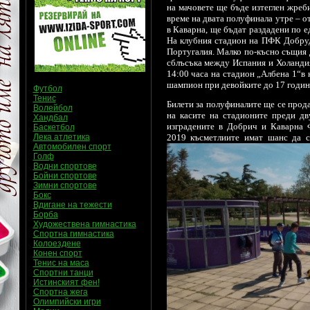
на мачовете ще бъде изтеглен жреб
време на двата полуфинала утре – о
в Каварна, ще бъдат раздадени по ед
На клубния стадион на ПФК Добрудж
Португалия. Малко по-късно същия 
сблъсъка между Испания и Холандия
14:00 часа на стадион „Албена 1“в 
шампион при девойките до 17 годин
Футбол
Тенис
Билети за полуфиналите ще се прода
Волейбол
на касите на стадионите преди дв
Хандбал
изградените в Добрич и Каварна 
Баскетбол
Лека атлетика
2019 късметлиите имат шанс да 
Автомобилен спорт
Голф
Водни спортове
Бойни спортове
Зимни спортове
Бокс
Вдигане на тежести
Борба
Художествена гимнастика
Спортна гимнастика
Колоездене
Конен спорт
Тенис на маса
Спортни танци
Истинският фен!
Спортна жега
Олимпийски игри