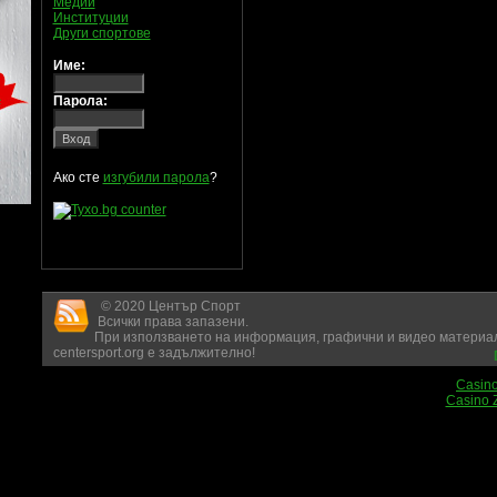
Медии
Институции
Други спортове
Име:
Парола:
Ако сте
изгубили парола
?
© 2020 Център Спорт
Всички права запазени.
При използването на информация, графични и видео материал
centersport.org е задължително!
Casin
Casino 