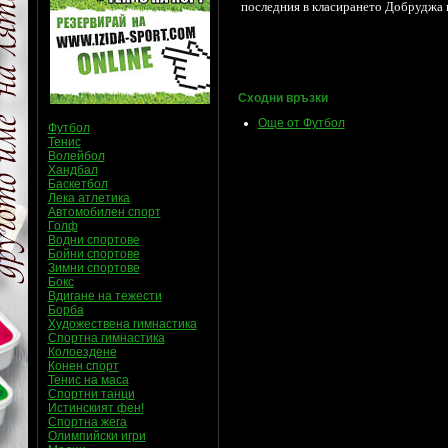
последния в класирането Добруджа и
Сходни връзки
Още от Футбол
Футбол
Тенис
Волейбол
Хандбал
Баскетбол
Лека атлетика
Автомобилен спорт
Голф
Водни спортове
Бойни спортове
Зимни спортове
Бокс
Вдигане на тежести
Борба
Художествена гимнастика
Спортна гимнастика
Колоездене
Конен спорт
Тенис на маса
Спортни танци
Истинският фен!
Спортна жега
Олимпийски игри