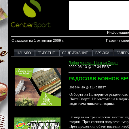
Информацион
Създаден на 1 октомври 2009 г.
Първият спор
НАЧАЛО
ТЪРСЕНЕ
СЪДЪРЖАНИЕ
ВРЪЗКИ
ГАЛЕР
Добре дошли в Център Спорт
2020-08-13 @ 17:34 EEST
РАДОСЛАВ БОЯНОВ ВЕЧ
2019-04-29 @ 21:45 EEST
Отборът на Поморие се раздели със 
"КотаСпорт". На мястото на младия
води тима миналата година.
Рокадата на треньорския мостик ид
година. През есенния полусезон мор
През пролетния обаче настъпи необ