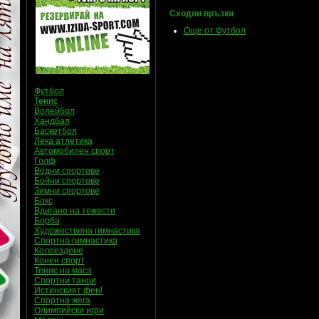
Сходни връзки
Още от Футбол
Футбол
Тенис
Волейбол
Хандбал
Баскетбол
Лека атлетика
Автомобилен спорт
Голф
Водни спортове
Бойни спортове
Зимни спортове
Бокс
Вдигане на тежести
Борба
Художествена гимнастика
Спортна гимнастика
Колоездене
Конен спорт
Тенис на маса
Спортни танци
Истинският фен!
Спортна жега
Олимпийски игри