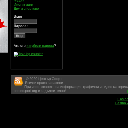
Медии
Институции
Други спортове
Име:
Парола:
Ако сте
изгубили парола
?
© 2020 Център Спорт
Всички права запазени.
При използването на информация, графични и видео материал
centersport.org е задължително!
Casin
Casino 