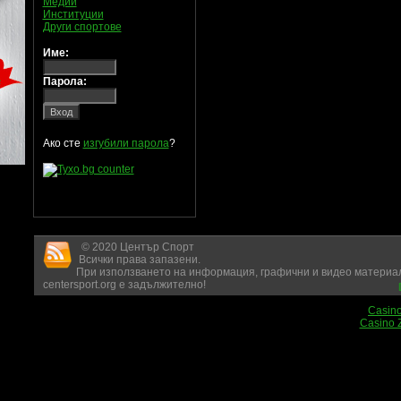
Медии
Институции
Други спортове
Име:
Парола:
Ако сте
изгубили парола
?
© 2020 Център Спорт
Всички права запазени.
При използването на информация, графични и видео материал
centersport.org е задължително!
Casin
Casino 