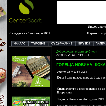
Информацион
Създаден на 1 октомври 2009 г.
Първият спор
НАЧАЛО
ТЪРСЕНЕ
СЪДЪРЖАНИЕ
ВРЪЗКИ
ГАЛЕР
Добре дошли в Център Спорт
2020-10-28 @ 07:16 EET
ГОРЕЩА НОВИНА: КОКАЛ
2019-04-02 @ 13:59 EEST
Емил Велев повече няма да бъде т
Специалистът е взел решение да си 
Втора лига.
Заедно с Кокала oт Добруджа 1919 с
Емил Велев пристигна в Добрич пр