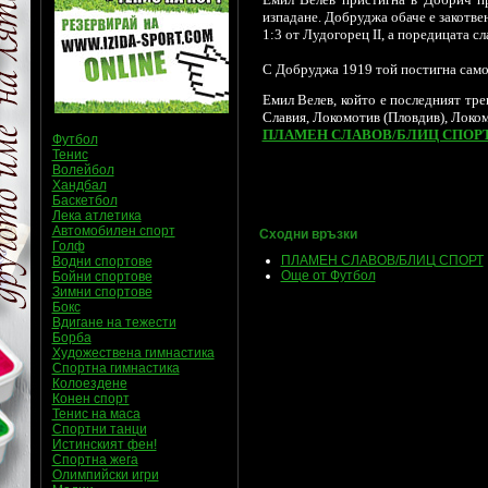
изпадане. Добруджа обаче е закотвен
1:3 от Лудогорец II, а поредицата с
С Добруджа 1919 той постигна само 
Емил Велев, който е последният тре
Славия, Локомотив (Пловдив), Локо
ПЛАМЕН СЛАВОВ/БЛИЦ СПОР
Футбол
Тенис
Волейбол
Хандбал
Баскетбол
Лека атлетика
Автомобилен спорт
Сходни връзки
Голф
ПЛАМЕН СЛАВОВ/БЛИЦ СПОРТ
Водни спортове
Още от Футбол
Бойни спортове
Зимни спортове
Бокс
Вдигане на тежести
Борба
Художествена гимнастика
Спортна гимнастика
Колоездене
Конен спорт
Тенис на маса
Спортни танци
Истинският фен!
Спортна жега
Олимпийски игри