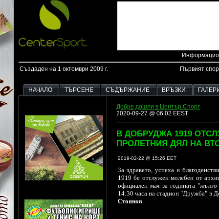
Информацион
Създаден на 1 октомври 2009 г.
Първият спор
НАЧАЛО
ТЪРСЕНЕ
СЪДЪРЖАНИЕ
ВРЪЗКИ
ГАЛЕР
Добре дошли в Център Спорт
2020-09-27 @ 06:02 EEST
В ДОБРУДЖА 1919 ОТС
ПРОЛЕТНИЯ ДЯЛ НА ВТ
2019-02-22 @ 15:26 EET
За здравето, успеха и благоденств
1919 бе отслужен молебен от архи
официален мач за годината "жълто
14:30 часа на стадион "Дружба" в 
Стоянов