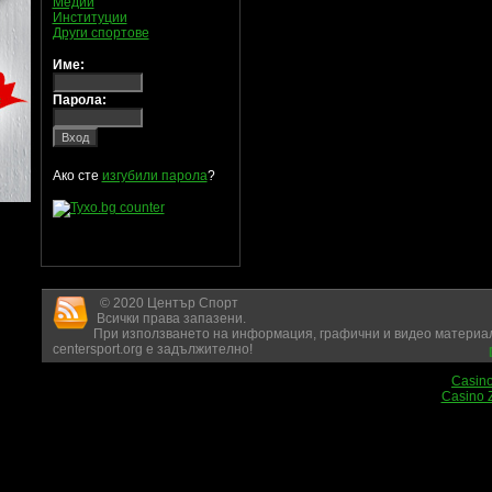
Медии
Институции
Други спортове
Име:
Парола:
Ако сте
изгубили парола
?
© 2020 Център Спорт
Всички права запазени.
При използването на информация, графични и видео материал
centersport.org е задължително!
Casin
Casino 