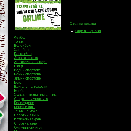
Сходни връзки
Още от Футбол
Футбол
Тенис
Волейбол
Хандбал
Баскетбол
Лека атлетика
Автомобилен спорт
Голф
Водни спортове
Бойни спортове
Зимни спортове
Бокс
Вдигане на тежести
Борба
Художествена гимнастика
Спортна гимнастика
Колоездене
Конен спорт
Тенис на маса
Спортни танци
Истинският фен!
Спортна жега
Олимпийски игри