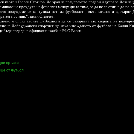
ен картон Георги Стоянов. До края на полувремето подари и дузпа за Лозенец
еминаваше през духа на феърплея между двата тима, за да не се стигне до по-с
рото полувреме се контузиха петима футболисти, включително и вратарят
ратен в 50 мин.“, заяви Станчев.
лично е спрял своите футболисти да се разправят със съдията на полувре
яване Добруджански спортист ще иска изваждането от футбола на Калин Кир
е бъде подадена официална жалба в БФС-Варна.
ни връзки
ще от Футбол