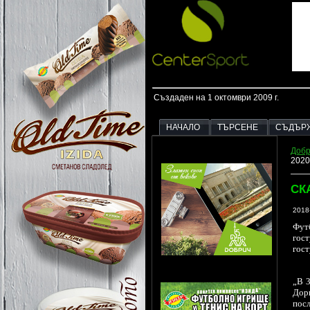
Създаден на 1 октомври 2009 г.
НАЧАЛО
ТЪРСЕНЕ
СЪДЪР
Добр
2020
СК
2018
Футб
гост
гост
„В 3
Дор
посл