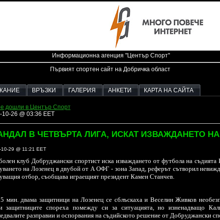
Информационна агенция "Център Спорт"
Първият спортен сайт на Добричка област
ЖАНИЕ
ВРЪЗКИ
ГАЛЕРИЯ
АНКЕТИ
КАРТА НА САЙТА
е дошли в Център Спорт
-10-26 @ 03:36 EET
АНДАЛ В ЧЕТВЪРТА ЛИГА, ИСКАТ ИЗВАЖДАНЕТО НА
-10-29 @ 11:21 EET
олен клуб Добруджански спортист иска изваждането от футбола на съдията 
уването на Лозенец в двубой от А ОФГ - зона Запад, реферът сътворил невиж
уващия отбор, съобщава играещият президент Камен Станчев.
5 мин. двама защитници на Лозенец се сблъскаха и Веселин Живков необезп
и защитниците спореха помежду си за ситуацията, но изненадващо Кал
едвалите разправии и оспорвания на съдийското решение от Добруджански сп