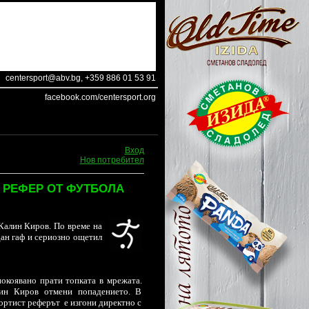
centersport@abv.bg
, +359 886 01 53 91
facebook.com/centersport.org
Вход
Нов потребител
 РЕФЕР ОТ ФУТБОЛА
Калин Киров. По време на
дан гаф и сериозно ощетил
окоявано прати топката в мрежата.
ин Киров отмени попадението. В
ортист реферът е изгони директно с