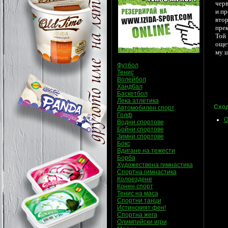
черв
и пр
вто
прек
Той 
ощет
му щ
Футбол
Тенис
Волейбол
Хандбал
Баскетбол
Лека атлетика
Сход
Автомобилен спорт
Голф
О
Водни спортове
Бойни спортове
Зимни спортове
Бокс
Вдигане на тежести
Борба
Художествена гимнастика
Спортна гимнастика
Колоездене
Конен спорт
Тенис на маса
Спортни танци
Истинският фен!
Спортна жега
Олимпийски игри