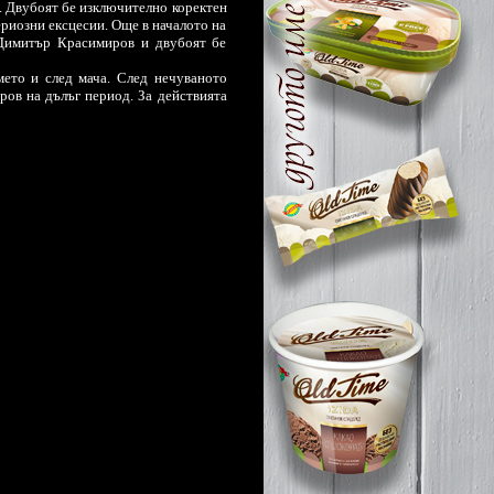
. Двубоят бе изключително коректен
ериозни ексцесии. Още в началото на
 Димитър Красимиров и двубоят бе
мето и след мача. След нечуваното
ов на дълъг период. За действията