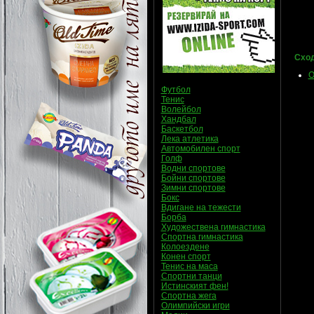
Сход
О
Футбол
Тенис
Волейбол
Хандбал
Баскетбол
Лека атлетика
Автомобилен спорт
Голф
Водни спортове
Бойни спортове
Зимни спортове
Бокс
Вдигане на тежести
Борба
Художествена гимнастика
Спортна гимнастика
Колоездене
Конен спорт
Тенис на маса
Спортни танци
Истинският фен!
Спортна жега
Олимпийски игри