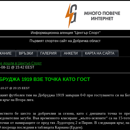
Информационна агенция "Център Спорт"
Първият спортен сайт на Добричка област
ЖАНИЕ
ВРЪЗКИ
ГАЛЕРИЯ
АНКЕТИ
КАРТА НА САЙТА
е дошли в Център Спорт
-08-11 @ 15:42 EEST
БРУДЖА 1919 ВЗЕ ТОЧКА КАТО ГОСТ
-10-27 @ 20:15 EEST
ият футболен тим на Добруджа 1919 завърши 0-0 при гостуването си на Бот
я кръг на Втора лига.
енството бе шесто за добричлии за сезона, като с днешната точка те пре
едователни загуби. Във временното класиране „жълто-зелените“ са на 15-тот
точки от намиращите се пред тях Лудогорец 2 и Пирин. В следващия кръг, на
 посреща последния в таблицата Кариана (Ерден).