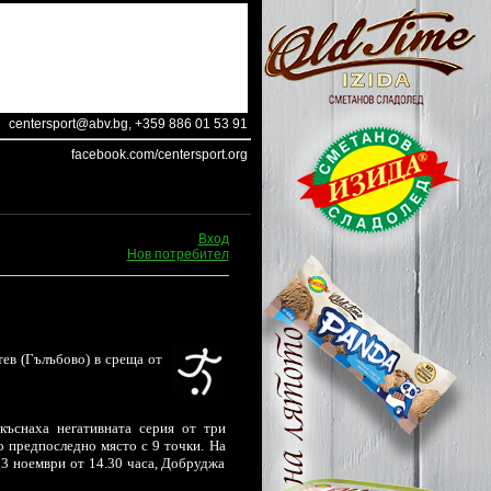
centersport@abv.bg
, +359 886 01 53 91
facebook.com/centersport.org
Вход
Нов потребител
ев (Гълъбово) в среща от
къснаха негативната серия от три
о предпоследно място с 9 точки. На
 3 ноември от 14.30 часа, Добруджа