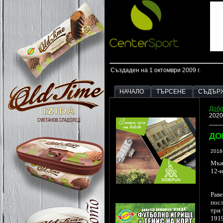
Създаден на 1 октомври 2009 г.
НАЧАЛО
ТЪРСЕНЕ
СЪДЪР
Добр
2020
ДО
2018
Мъжк
12-и
Рав
посл
три 
1919