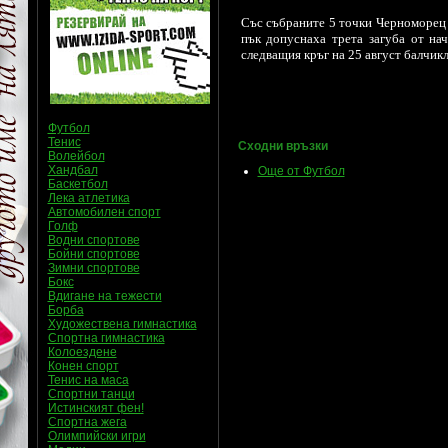
Със събраните 5 точки Черноморец с
пък допуснаха трета загуба от нач
следващия кръг на 25 август балчи
Футбол
Тенис
Сходни връзки
Волейбол
Хандбал
Още от Футбол
Баскетбол
Лека атлетика
Автомобилен спорт
Голф
Водни спортове
Бойни спортове
Зимни спортове
Бокс
Вдигане на тежести
Борба
Художествена гимнастика
Спортна гимнастика
Колоездене
Конен спорт
Тенис на маса
Спортни танци
Истинският фен!
Спортна жега
Олимпийски игри