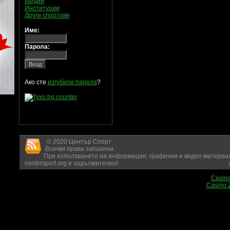
Медии
Институции
Други спортове
Име:
Парола:
Ако сте
изгубили парола
?
© 2020 Център Спорт
Всички права запазени.
При използването на информация, графични и видео материал
centersport.org е задължително!
Casin
Casino 