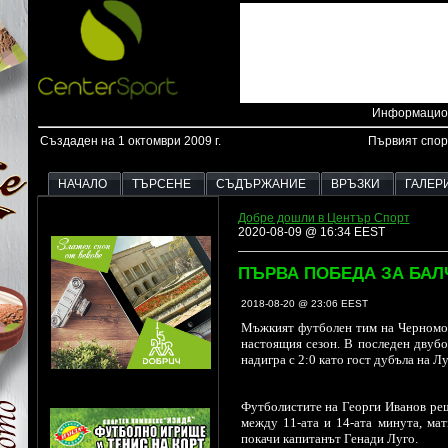
Информацион
Създаден на 1 октомври 2009 г.
Първият спор
НАЧАЛО
ТЪРСЕНЕ
СЪДЪРЖАНИЕ
ВРЪЗКИ
ГАЛЕР
Добре дошли в Център Спорт
2020-08-09 @ 16:34 EEST
ПЪРВА ПОБЕДА ЗА БАЛ
2018-08-20 @ 23:06 EEST
Мъжкият футболен тим на Черноморе
настоящия сезон. В последен двубо
надигра с 2:0 като гост дубъла на Л
Футболистите на Георги Иванов реш
между 11-ата и 14-ата минута, мат
покачи капитанът Генади Луго.