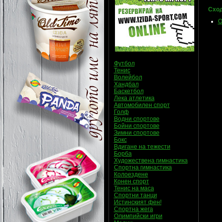
Сход
О
Футбол
Тенис
Волейбол
Хандбал
Баскетбол
Лека атлетика
Автомобилен спорт
Голф
Водни спортове
Бойни спортове
Зимни спортове
Бокс
Вдигане на тежести
Борба
Художествена гимнастика
Спортна гимнастика
Колоездене
Конен спорт
Тенис на маса
Спортни танци
Истинският фен!
Спортна жега
Олимпийски игри