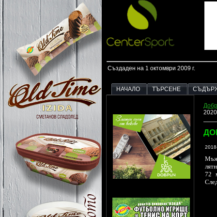
Създаден на 1 октомври 2009 г.
НАЧАЛО
ТЪРСЕНЕ
СЪДЪР
Добр
2020
ДО
2018
Мъжк
лятн
72 
След