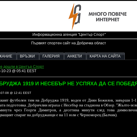
Информационна агенция "Център Спорт"
Първият спортен сайт на Добричка област
ЖАНИЕ
ВРЪЗКИ
ГАЛЕРИЯ
АНКЕТИ
КАРТА НА САЙТА
е дошли в Център Спорт
-10-23 @ 05:41 EEST
БРУДЖА 1919 И НЕСЕБЪР НЕ УСПЯХА ДА СЕ ПОБЕД
-07-08 @ 12:41 EEST
ият футболен тим на Добруджа 1919, воден от Диян Божилов, завърши 1-1 
ата подготовка. Добричлии играха с Несебър на стадиона в Обзор. "Жълто-зеле
минута чрез Георги Димитров, а десетина минути след това димволични
ващият спариг на добруджанци е на 11 юли с Черноморец (Балчик).