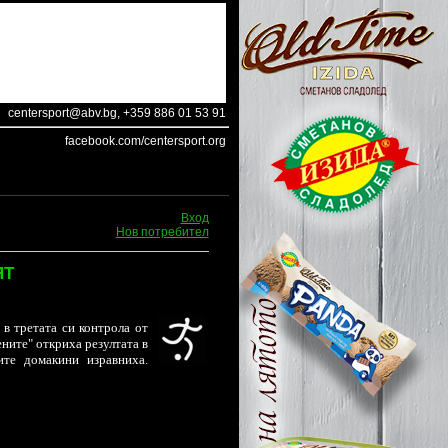
centersport@abv.bg
, +359 886 01 53 91
facebook.com/centersport.org
Вход
Нов потребител
ЯТ
в третата си контрола от
ните" откриха резултата в
те домакини изравниха.