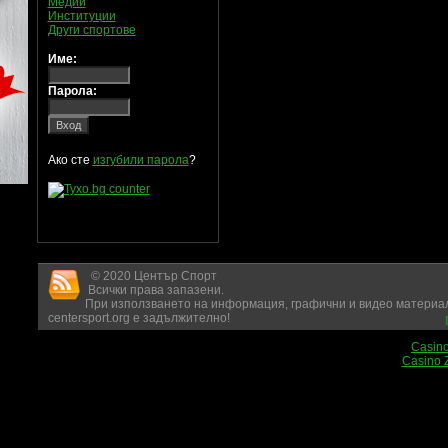
Медии
Институции
Други спортове
Име:
Парола:
Ако сте
изгубили парола
?
© 2020 Център Спорт
Всички права запазени.
При използването на информация, графични и видео материал
centersport.org е задължително!
Casin
Casino 