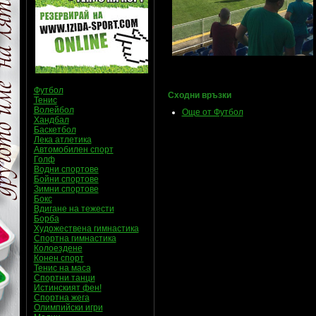
Футбол
Сходни връзки
Тенис
Волейбол
Още от Футбол
Хандбал
Баскетбол
Лека атлетика
Автомобилен спорт
Голф
Водни спортове
Бойни спортове
Зимни спортове
Бокс
Вдигане на тежести
Борба
Художествена гимнастика
Спортна гимнастика
Колоездене
Конен спорт
Тенис на маса
Спортни танци
Истинският фен!
Спортна жега
Олимпийски игри