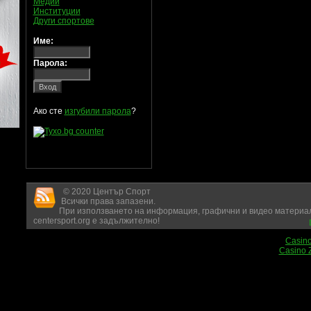
Медии
Институции
Други спортове
Име:
Парола:
Ако сте
изгубили парола
?
© 2020 Център Спорт
Всички права запазени.
При използването на информация, графични и видео материал
centersport.org е задължително!
Casin
Casino 