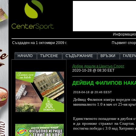
Информацион
Създаден на 1 октомври 2009 г.
Първият спор
НАЧАЛО
ТЪРСЕНЕ
СЪДЪРЖАНИЕ
ВРЪЗКИ
ГАЛЕР
Добре дошли в Център Спорт
2020-10-28 @ 08:30 EET
ДЕЙВИД ФИЛИПОВ НАКА
2018-04-18 @ 20:46 EEST
Дейвид Филипов изигра пореден сил
минималното 1:0 в мач от 25-ия кръ
Единственото попадение в двубоя от
и да прониже стражът на Спартак.
постигна победа с 3:0 над Хитрино 