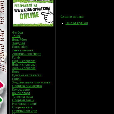
Сходни връзки
Още от Футбол
Футбол
Тенис
Волейбол
Хандбал
Баскетбол
Лека атлетика
Автомобилен спорт
Голф
Водни спортове
Бойни спортове
Зимни спортове
Бокс
Вдигане на тежести
Борба
Художествена гимнастика
Спортна гимнастика
Колоездене
Конен спорт
Тенис на маса
Спортни танци
Истинският фен!
Спортна жега
Олимпийски игри