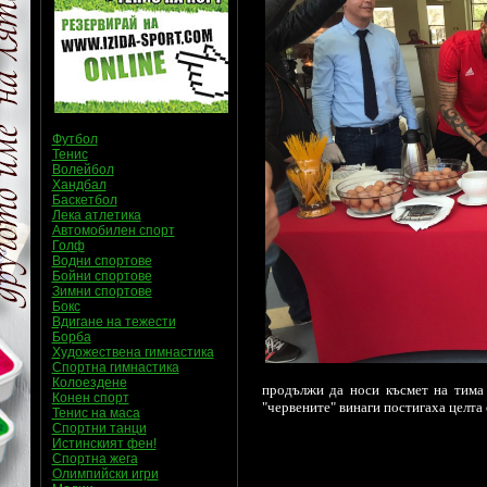
Футбол
Тенис
Волейбол
Хандбал
Баскетбол
Лека атлетика
Автомобилен спорт
Голф
Водни спортове
Бойни спортове
Зимни спортове
Бокс
Вдигане на тежести
Борба
Художествена гимнастика
Спортна гимнастика
Колоездене
продължи да носи късмет на тима
Конен спорт
"червените" винаги постигаха целта 
Тенис на маса
Спортни танци
Истинският фен!
Спортна жега
Олимпийски игри