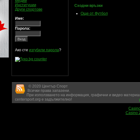
Медии
Институции
Сходни връзки
Други спортове
Още от Футбол
Име:
Парола:
Ако сте
изгубили парола
?
© 2020 Център Спорт
Всички права запазени.
При използването на информация, графични и видео материал
centersport.org е задължително!
Casin
Casino 