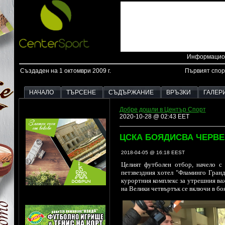
Информацион
Създаден на 1 октомври 2009 г.
Първият спор
НАЧАЛО
ТЪРСЕНЕ
СЪДЪРЖАНИЕ
ВРЪЗКИ
ГАЛЕР
Добре дошли в Център Спорт
2020-10-28 @ 02:43 EET
ЦСКА БОЯДИСВА ЧЕРВЕ
2018-04-05 @ 16:18 EEST
Целият футболен отбор, начело с
петзвездния хотел "Фламинго Гранд
курортния комплекс за утрешния важ
на Велики четвъртък се включи в бо