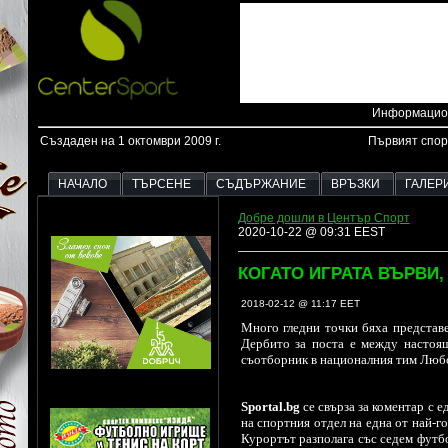
Информацион
Създаден на 1 октомври 2009 г.
Първият спор
НАЧАЛО
ТЪРСЕНЕ
СЪДЪРЖАНИЕ
ВРЪЗКИ
ГАЛЕР
Добре дошли в Център Спорт
2020-10-22 @ 09:31 EEST
КОГАТО ИГРАТА ВЪРВИ,
2018-02-12 @ 11:17 EET
Много гледни точки бяха представе
Дербито за поста е между настоя
съотборник в националния тим Любо
Sportal.bg
се свърза за коментар с 
на спортния отдел на една от най-г
Курортът разполага със седем футбо