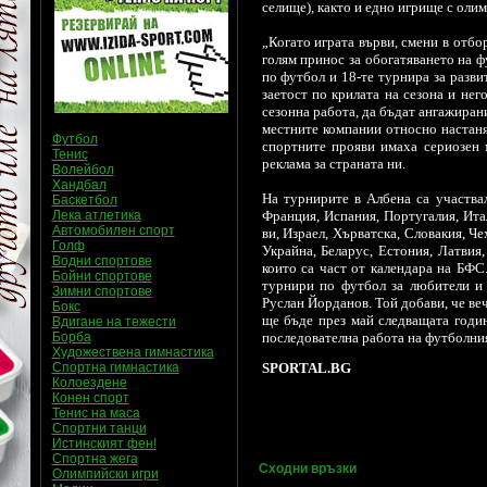
селище), както и едно игрище с олим
„Когато играта върви, смени в отбо
голям принос за обогатяването на 
по футбол и 18-те турнира за разви
заетост по крилата на сезона и нег
сезонна работа, да бъдат ангажиран
местните компании относно настаня
Футбол
спортните прояви имаха сериозен 
Тенис
реклама за страната ни.
Волейбол
Хандбал
На турнирите в Албена са участва
Баскетбол
Лека атлетика
Франция, Испания, Португалия, Ита
Автомобилен спорт
ви, Израел, Хърватска, Словакия, Ч
Голф
Украйна, Беларус, Естония, Латвия
Водни спортове
които са част от календара на БФС
Бойни спортове
турнири по футбол за любители и 
Зимни спортове
Руслан Йорданов. Той добави, че веч
Бокс
ще бъде през май следващата годи
Вдигане на тежести
Борба
последователна работа на футболния
Художествена гимнастика
Спортна гимнастика
SPORTAL.BG
Колоездене
Конен спорт
Тенис на маса
Спортни танци
Истинският фен!
Спортна жега
Сходни връзки
Олимпийски игри