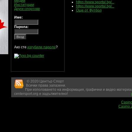
Медии
https://www.sportal.bg/...
Институции
https://www.sportal.bg/...
Други спортове
Още от Футбол
Име:
Парола:
Ако сте
изгубили парола
?
© 2020 Център Спорт
Всички права запазени.
При използването на информация, графични и видео материал
centersport.org е задължително!
Casin
Casino 