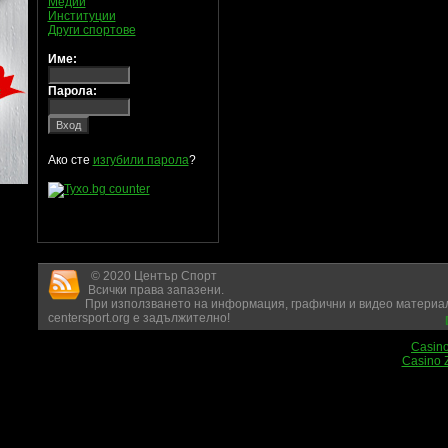
Медии
Институции
Други спортове
Име:
Парола:
Ако сте
изгубили парола
?
© 2020 Център Спорт
Всички права запазени.
При използването на информация, графични и видео материал
centersport.org е задължително!
Casin
Casino 