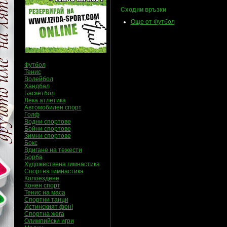
Сходни връзки
Още от Футбол
Футбол
Тенис
Волейбол
Хандбал
Баскетбол
Лека атлетика
Автомобилен спорт
Голф
Водни спортове
Бойни спортове
Зимни спортове
Бокс
Вдигане на тежести
Борба
Художествена гимнастика
Спортна гимнастика
Колоездене
Конен спорт
Тенис на маса
Спортни танци
Истинският фен!
Спортна жега
Олимпийски игри