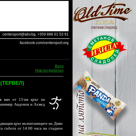
centersport@abv.bg
, +359 886 01 53 91
facebook.com/centersport.org
Вход
Нов потребител
(ТЕРВЕЛ)
в мач от
15-
ия кръг на
Станимир Андонов и Ахмед
едващия кръг възпитаниците на Диян
а събота от 14:00 часа на стадион