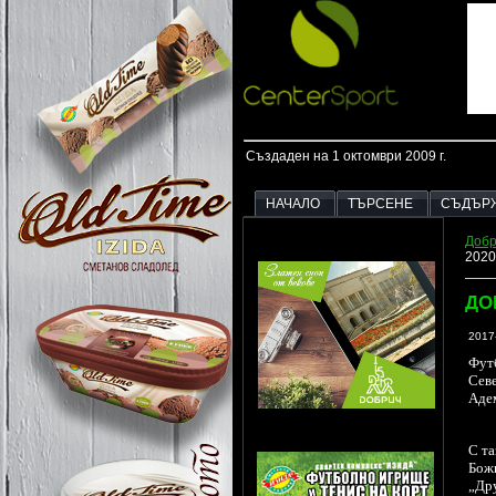
Създаден на 1 октомври 2009 г.
НАЧАЛО
ТЪРСЕНЕ
СЪДЪР
Добр
2020
ДО
2017
Фут
Севе
Аде
С та
Божи
„Др