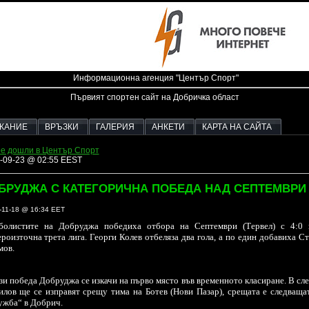
Информационна агенция "Център Спорт"
Първият спортен сайт на Добричка област
ЖАНИЕ
ВРЪЗКИ
ГАЛЕРИЯ
АНКЕТИ
КАРТА НА САЙТА
е дошли в Център Спорт
-09-23 @ 02:55 EEST
БРУДЖА С КАТЕГОРИЧНА ПОБЕДА НАД СЕПТЕМВРИ 
-11-18 @ 16:34 EET
болистите на Добруджа победиха отбора на Септември (Тервел) с 4:0 
роизточна трета лига. Георги Колев отбеляза два гола, а по един добавиха 
мов.
зи победа Добруджа се изкачи на първо място във временното класиране. В сл
лов ще се изправят срещу тима на Ботев (Нови Пазар), срещата е следващат
ужба“ в Добрич.