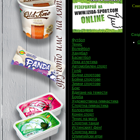
Сним
Сход
Футбол
О
Тенис
Волейбол
Хандбал
Баскетбол
Лека атлетика
Автомобилен спорт
Голф
Водни спортове
Бойни спортове
Зимни спортове
Бокс
Вдигане на тежести
Борба
Художествена гимнастика
Спортна гимнастика
Колоездене
Конен спорт
Тенис на маса
Спортни танци
Истинският фен!
Спортна жега
Олимпийски игри