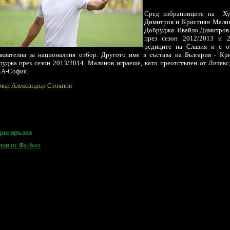
Сред избранниците на Ху
Димитров и Кристиян Малин
Добруджа. Ивайло Димитров 
през сезон 2012/2013 и 2
редиците на Славия и с о
иквателна за националния отбор. Другото име в състава на България - Кр
уджа през сезон 2013/2014. Малинов играеше, като преотстъпен от Литекс, 
А-София.
мки Александър Стоянов
ни връзки
ще от Футбол