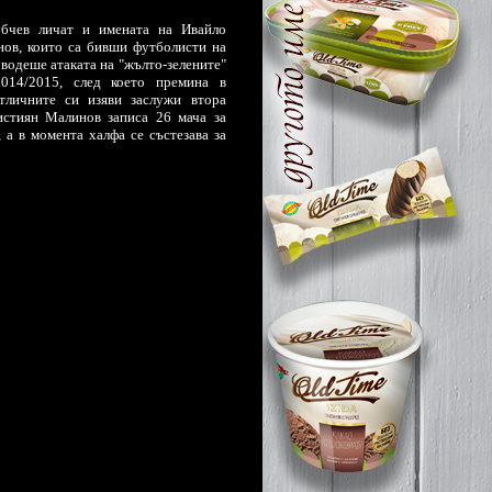
бчев личат и имената на Ивайло
ов, които са бивши футболисти на
водеше атаката на "жълто-зелените"
014/2015, след което премина в
тличните си изяви заслужи втора
истиян Малинов записа 26 мача за
а в момента халфа се състезава за