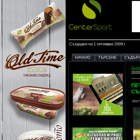
Създаден на 1 октомври 2009 г.
НАЧАЛО
ТЪРСЕНЕ
СЪДЪР
Добр
2020
ПЕ
СЪ
2017