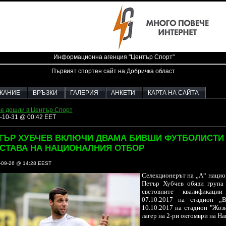
Информационна агенция "Център Спорт"
Първият спортен сайт на Добричка област
ЖАНИЕ
ВРЪЗКИ
ГАЛЕРИЯ
АНКЕТИ
КАРТА НА САЙТА
е дошли в Център Спорт
-10-31 @ 00:42 EET
ТЪР ХУБЧЕВ ВКЛЮЧИ ДВАМА БИВШИ ФУТБОЛИСТИ 
СТАВА НА НАЦИОНАЛНИЯ ОТБОР
-09-26 @ 14:28 EEST
Селекционерът на „А“ нацио
Петър Хубчев обяви група
световните квалификац
07.10.2017 на стадион „
10.10.2017 на стадион "Жоз
лагер на 2-ри октомври на На