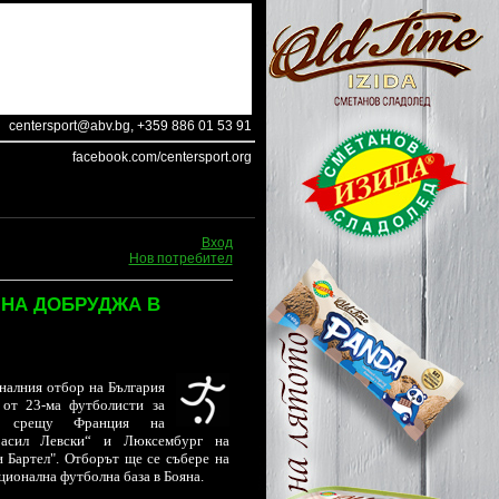
centersport@abv.bg
, +359 886 01 53 91
facebook.com/centersport.org
Вход
Нов потребител
НА ДОБРУДЖА В
налния отбор на България
 от 23-ма футболисти за
ии срещу Франция на
Васил Левски“ и Люксембург на
и Бартел".
Отборът ще се събере на
ционална футболна база в Бояна.