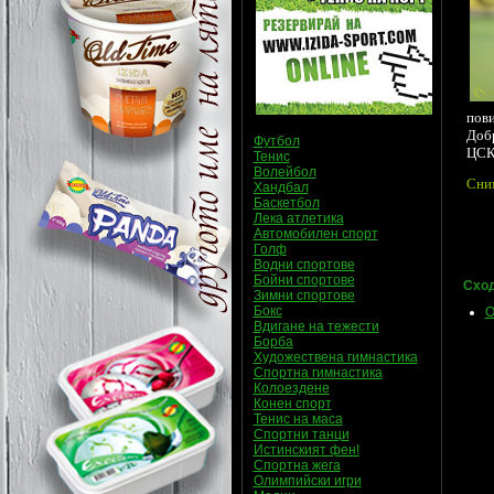
пов
Добр
Футбол
ЦСК
Тенис
Волейбол
Сни
Хандбал
Баскетбол
Лека атлетика
Автомобилен спорт
Голф
Водни спортове
Бойни спортове
Сход
Зимни спортове
Бокс
О
Вдигане на тежести
Борба
Художествена гимнастика
Спортна гимнастика
Колоездене
Конен спорт
Тенис на маса
Спортни танци
Истинският фен!
Спортна жега
Олимпийски игри