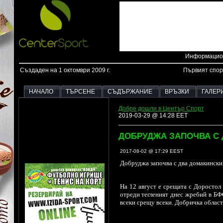
Информацион
Създаден на 1 октомври 2009 г.
Първият спор
НАЧАЛО
ТЪРСЕНЕ
СЪДЪРЖАНИЕ
ВРЪЗКИ
ГАЛЕР
Добре дошли в Център Спорт
2019-03-29 @ 14:28 EET
ДОБРУДЖА ЗАПОЧВА С 
2017-08-02 @ 17:29 EEST
Добруджа започва с два домакински 
На 12 август е срещата с Доростол
отреди тегленият днес жребий в
БФС
всеки срещу всеки. Добричка област