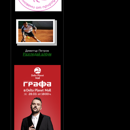
Димитър Петров
Разгледай албум