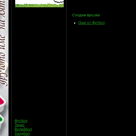
Сходни връзки
Още от Футбол
Футбол
Тенис
Волейбол
Хандбал