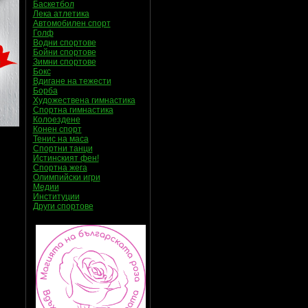
Баскетбол
Лека атлетика
Автомобилен спорт
Голф
Водни спортове
Бойни спортове
Зимни спортове
Бокс
Вдигане на тежести
Борба
Художествена гимнастика
Спортна гимнастика
Колоездене
Конен спорт
Тенис на маса
Спортни танци
Истинският фен!
Спортна жега
Олимпийски игри
Медии
Институции
Други спортове