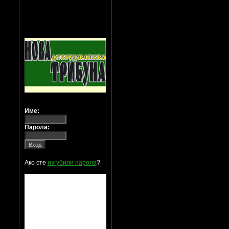
Име:
Парола:
Ако сте
изгубили парола
?