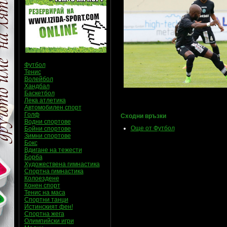
Футбол
Тенис
Волейбол
Хандбал
Баскетбол
Лека атлетика
Автомобилен спорт
Голф
Сходни връзки
Водни спортове
Още от Футбол
Бойни спортове
Зимни спортове
Бокс
Вдигане на тежести
Борба
Художествена гимнастика
Спортна гимнастика
Колоездене
Конен спорт
Тенис на маса
Спортни танци
Истинският фен!
Спортна жега
Олимпийски игри