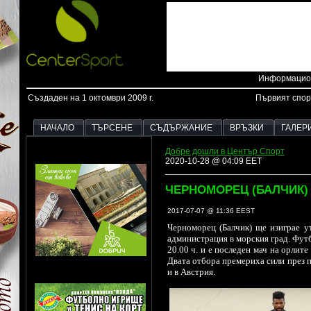
Информацион
Създаден на 1 октомври 2009 г.
Първият спор
НАЧАЛО
ТЪРСЕНЕ
СЪДЪРЖАНИЕ
ВРЪЗКИ
ГАЛЕР
Добре дошли в Център Спорт
2020-10-28 @ 04:09 EET
ЧЕРНОМОРЕЦ (БАЛЧИК)
2017-07-07 @ 11:36 EEST
Черноморец (Балчик) ще изиграе у
администрация в морския град. Фут
20.00 ч. и е последен мач на орлит
Двата отбора премериха сили през п
и в Австрия.