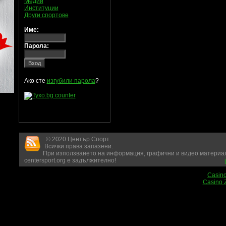
Медии
Институции
Други спортове
Име:
Парола:
Ако сте
изгубили парола
?
© 2020 Център Спорт
Всички права запазени.
При използването на информация, графични и видео материал
centersport.org е задължително!
Casin
Casino 