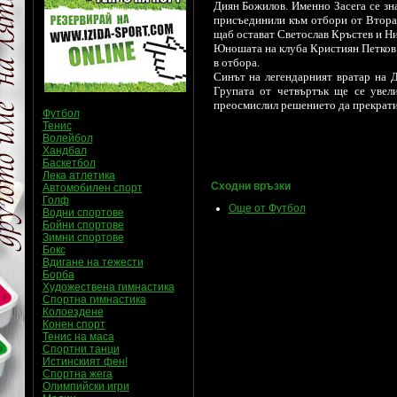
Диян Божилов. Именно Засега се зна
присъединили към отбори от Втора 
щаб остават Светослав Кръстев и Н
Юношата на клуба Кристиян Петков 
в отбора.
Синът на легендарният вратар на 
Групата от четвъртък ще се увел
преосмислил решението да прекрати
Футбол
Тенис
Волейбол
Хандбал
Баскетбол
Лека атлетика
Сходни връзки
Автомобилен спорт
Голф
Още от Футбол
Водни спортове
Бойни спортове
Зимни спортове
Бокс
Вдигане на тежести
Борба
Художествена гимнастика
Спортна гимнастика
Колоездене
Конен спорт
Тенис на маса
Спортни танци
Истинският фен!
Спортна жега
Олимпийски игри