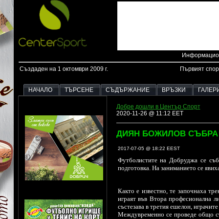
Информацион
Създаден на 1 октомври 2009 г.
Първият спор
НАЧАЛО
ТЪРСЕНЕ
СЪДЪРЖАНИЕ
ВРЪЗКИ
ГАЛЕР
Добре дошли в Център Спорт
2020-11-26 @ 11:12 EET
ДИЯН БОЖИЛОВ СЪБРА 
2017-07-05 @ 18:22 EEST
Футболистите на Добруджа се съб
подготовка. На заниманието се явих
Както е известно, те започнаха тр
играят във Втора професионална ли
състезава в третия ешелон, играчите
Междувременно се проведе общо съб