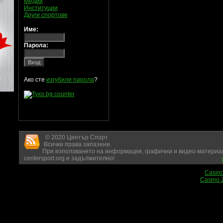
Медии
Институции
Други спортове
Име:
Парола:
Ако сте
изгубили парола
?
© 2020 Център Спорт
Всички права запазени.
При използването на информация, графични и видео материал
centersport.org е задължително!
Casin
Casino 