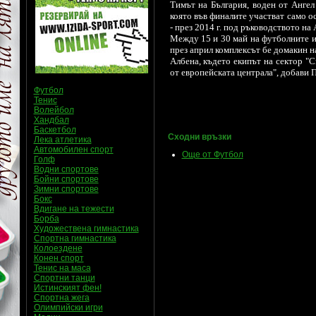
Тимът на България, воден от Ангел 
която във финалите участват само о
- през 2014 г. под ръководството н
Между 15 и 30 май на футболните и
през април комплексът бе домакин 
Албена, където екипът на сектор "С
от европейската централа", добави 
Футбол
Тенис
Волейбол
Хандбал
Баскетбол
Сходни връзки
Лека атлетика
Автомобилен спорт
Още от Футбол
Голф
Водни спортове
Бойни спортове
Зимни спортове
Бокс
Вдигане на тежести
Борба
Художествена гимнастика
Спортна гимнастика
Колоездене
Конен спорт
Тенис на маса
Спортни танци
Истинският фен!
Спортна жега
Олимпийски игри