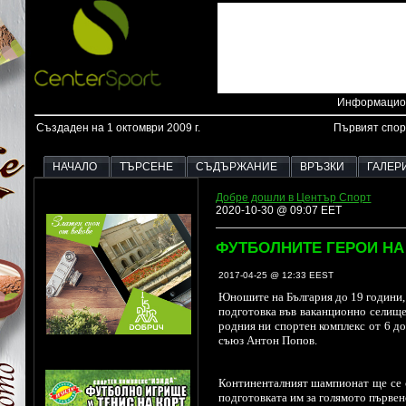
Информацион
Създаден на 1 октомври 2009 г.
Първият спор
НАЧАЛО
ТЪРСЕНЕ
СЪДЪРЖАНИЕ
ВРЪЗКИ
ГАЛЕР
Добре дошли в Център Спорт
2020-10-30 @ 09:07 EET
ФУТБОЛНИТЕ ГЕРОИ НА
2017-04-25 @ 12:33 EEST
Юношите на България до 19 години, 
подготовка във ваканционно селище
родния ни спортен комплекс от 6 д
съюз Антон Попов.
Континенталният шампионат ще се с
подготовката им за голямото първен