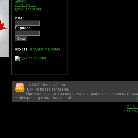
Медии
Институции
Други спортове
Име:
Парола:
Ако сте
изгубили парола
?
© 2020 Център Спорт
Всички права запазени.
При използването на информация, графични и видео материал
centersport.org е задължително!
Casin
Casino 