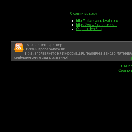
Сходни връзки
http://milancamp.byala.org
https://www.facebook.co...
Още от Футбол
© 2020 Център Спорт
Всички права запазени.
При използването на информация, графични и видео материал
centersport.org е задължително!
Casin
Casino 