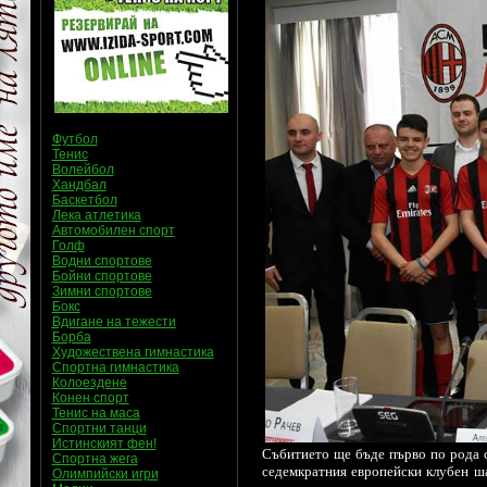
Футбол
Тенис
Волейбол
Хандбал
Баскетбол
Лека атлетика
Автомобилен спорт
Голф
Водни спортове
Бойни спортове
Зимни спортове
Бокс
Вдигане на тежести
Борба
Художествена гимнастика
Спортна гимнастика
Колоездене
Конен спорт
Тенис на маса
Спортни танци
Истинският фен!
Събитието ще бъде първо по рода с
Спортна жега
седемкратния европейски клубен ш
Олимпийски игри