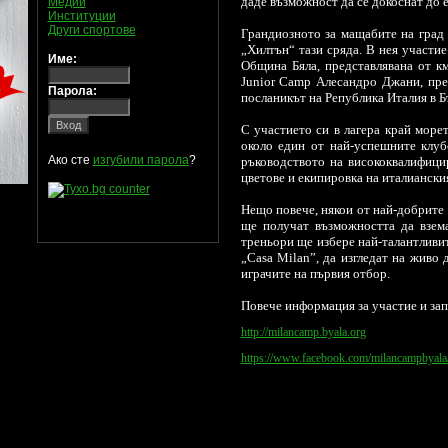
даде възможност да се докоснат до 
Медии
Институции
Други спортове
Грандиозното за мащабите на град
„Хилтън“ тази сряда. В нея участие
Име:
Община Бяла, представлявана от к
Junior Camp Алесандро Джани, пре
Парола:
посланикът на Република Италия в Б
С участието си в лагера край море
около един от най-успешните клуб
Ако сте
изгубили парола
?
ръководството на висококвалифици
цветове и екипировка на италианския
Нещо повече, някои от най-добрите
ще получат възможността да взем
треньори ще избере най-талантливи
„Casa Milan”, да изгледат на живо 
играчите на първия отбор.
Повече информация за участие и зап
http://milancamp.byala.org
https://www.facebook.com/milancampbyala