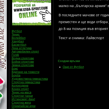
малко на „Българска армия“ 
В последните мачове от годи
преместен и ще води отбора д
до 8-ма позиция във вторият
Футбол
Тенис
Текст и снимка: Лайвспорт
Волейбол
Хандбал
Баскетбол
Лека атлетика
Автомобилен спорт
Голф
Водни спортове
Сходни връзки
Бойни спортове
Зимни спортове
Още от Футбол
Бокс
Вдигане на тежести
Борба
Художествена гимнастика
Спортна гимнастика
Колоездене
Конен спорт
Тенис на маса
Спортни танци
Истинският фен!
Спортна жега
Олимпийски игри