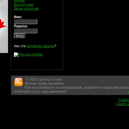
Медии
Институции
Други спортове
Име:
Парола:
Ако сте
изгубили парола
?
© 2020 Център Спорт
Всички права запазени.
При използването на информация, графични и видео материал
centersport.org е задължително!
Casin
Casino 