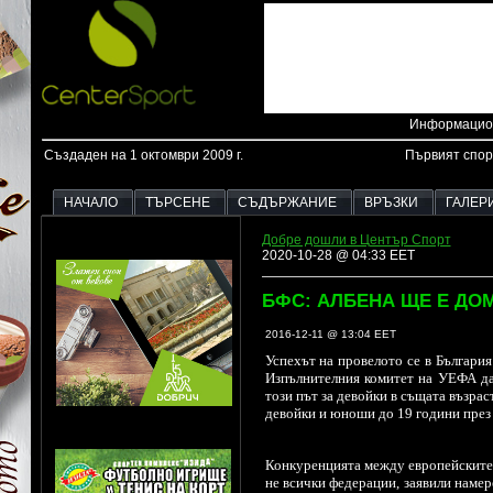
Информацион
Създаден на 1 октомври 2009 г.
Първият спор
НАЧАЛО
ТЪРСЕНЕ
СЪДЪРЖАНИЕ
ВРЪЗКИ
ГАЛЕР
Добре дошли в Център Спорт
2020-10-28 @ 04:33 EET
БФС: АЛБЕНА ЩЕ Е ДОМ
2016-12-11 @ 13:04 EET
Успехът на провелото се в Българи
Изпълнителния комитет на УЕФА да
този път за девойки в същата възра
девойки и юноши до 19 години през 
Конкуренцията между европейските 
не всички федерации, заявили намер