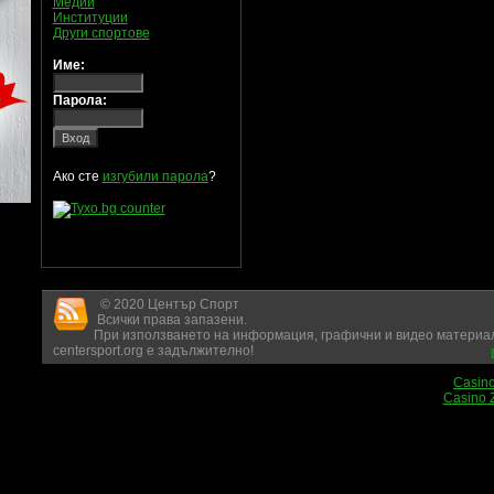
Медии
Институции
Други спортове
Име:
Парола:
Ако сте
изгубили парола
?
© 2020 Център Спорт
Всички права запазени.
При използването на информация, графични и видео материал
centersport.org е задължително!
Casin
Casino 