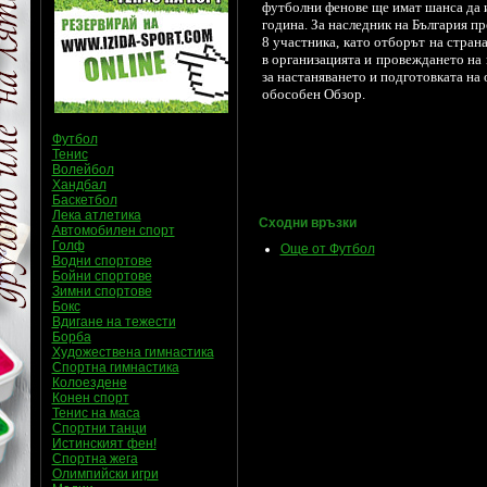
футболни фенове ще имат шанса да 
година. За наследник на България п
8 участника, като отборът на стран
в организацията и провеждането на 
за настаняването и подготовката на
обособен Обзор.
Футбол
Тенис
Волейбол
Хандбал
Баскетбол
Лека атлетика
Сходни връзки
Автомобилен спорт
Голф
Още от Футбол
Водни спортове
Бойни спортове
Зимни спортове
Бокс
Вдигане на тежести
Борба
Художествена гимнастика
Спортна гимнастика
Колоездене
Конен спорт
Тенис на маса
Спортни танци
Истинският фен!
Спортна жега
Олимпийски игри