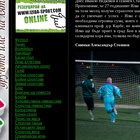
Днес Ивайло Недялков и Пламен Стан
Припомняме, че 27-годишният Илко П
на този месец получи страхотен шан
да се увенчаят с успех – Илко е 
необходима огромна сума, която е 
клиниката проф. д-р Карбе, но ком
Илко ще бъде приет в град Бон в м
солидарни хора има, толкова по-бър
Футбол
Тенис
Снимки Александър Стоянов
Волейбол
Хандбал
Баскетбол
Лека атлетика
Автомобилен спорт
Голф
Водни спортове
Бойни спортове
Зимни спортове
Бокс
Вдигане на тежести
Борба
Художествена гимнастика
Спортна гимнастика
Колоездене
Конен спорт
Тенис на маса
Спортни танци
Истинският фен!
Спортна жега
Олимпийски игри