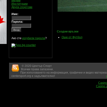
Медии
Институции
Други спортове
Име:
Парола:
Сходни връзки
Още от Футбол
Ако сте
изгубили парола
?
© 2020 Център Спорт
Всички права запазени.
При използването на информация, графични и видео материал
centersport.org е задължително!
Casin
Casino 