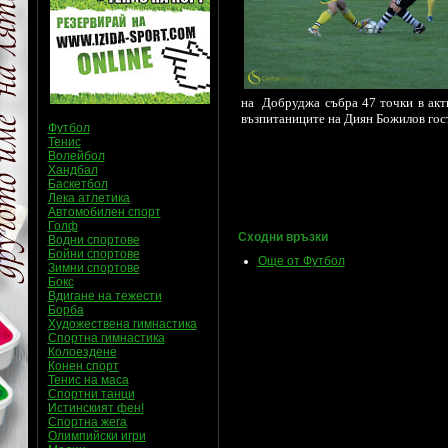
на Добруджа събра 47 точки в акти
възпитаниците на Диян Божилов госту
Футбол
Тенис
Волейбол
Хандбал
Баскетбол
Лека атлетика
Автомобилен спорт
Голф
Сходни връзки
Водни спортове
Бойни спортове
Още от Футбол
Зимни спортове
Бокс
Вдигане на тежести
Борба
Художествена гимнастика
Спортна гимнастика
Колоездене
Конен спорт
Тенис на маса
Спортни танци
Истинският фен!
Спортна жега
Олимпийски игри