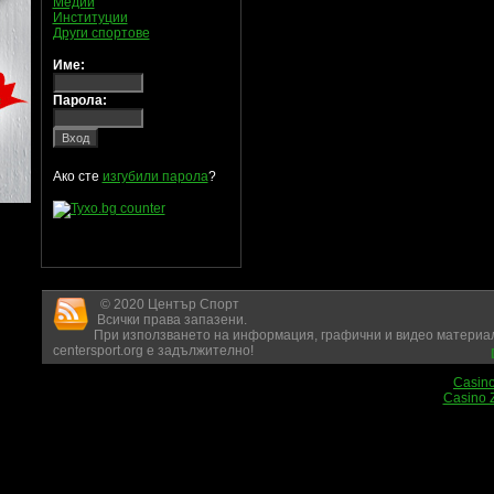
Медии
Институции
Други спортове
Име:
Парола:
Ако сте
изгубили парола
?
© 2020 Център Спорт
Всички права запазени.
При използването на информация, графични и видео материал
centersport.org е задължително!
Casin
Casino 